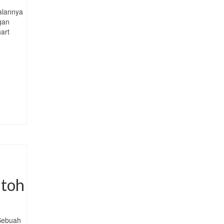
alannya
gan
art
ntoh
 Sebuah