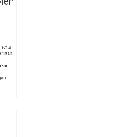
oleh
 serta
erintah
arkan
gan