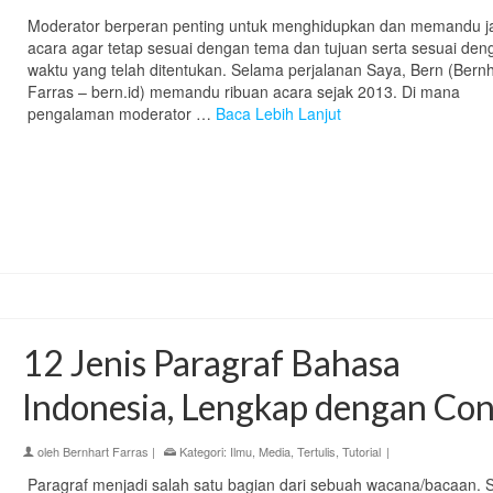
Moderator berperan penting untuk menghidupkan dan memandu j
acara agar tetap sesuai dengan tema dan tujuan serta sesuai den
waktu yang telah ditentukan. Selama perjalanan Saya, Bern (Bernh
Farras – bern.id) memandu ribuan acara sejak 2013. Di mana
pengalaman moderator …
Baca Lebih Lanjut
12 Jenis Paragraf Bahasa
Indonesia, Lengkap dengan Co
oleh
Bernhart Farras
|
Kategori:
Ilmu
,
Media
,
Tertulis
,
Tutorial
|
Paragraf menjadi salah satu bagian dari sebuah wacana/bacaan.