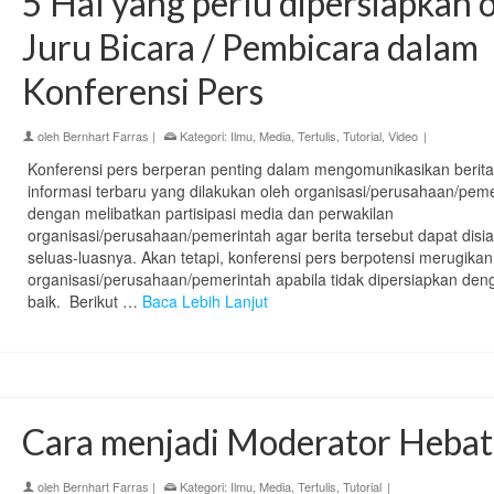
5 Hal yang perlu dipersiapkan 
Juru Bicara / Pembicara dalam
Konferensi Pers
oleh
Bernhart Farras
|
Kategori:
Ilmu
,
Media
,
Tertulis
,
Tutorial
,
Video
|
Konferensi pers berperan penting dalam mengomunikasikan berita
informasi terbaru yang dilakukan oleh organisasi/perusahaan/pem
dengan melibatkan partisipasi media dan perwakilan
organisasi/perusahaan/pemerintah agar berita tersebut dapat disi
seluas-luasnya. Akan tetapi, konferensi pers berpotensi merugikan
organisasi/perusahaan/pemerintah apabila tidak dipersiapkan den
baik. Berikut …
Baca Lebih Lanjut
Cara menjadi Moderator Hebat
oleh
Bernhart Farras
|
Kategori:
Ilmu
,
Media
,
Tertulis
,
Tutorial
|