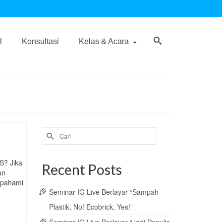
l
Konsultasi
Kelas & Acara
Search
for:
S? Jika
Recent Posts
an
 pahami
Seminar IG Live Berlayar “Sampah
Plastik, No! Ecobrick, Yes!”