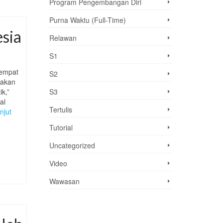
Program Pengembangan Diri
Purna Waktu (Full-Time)
sia
Relawan
S1
tempat
S2
dakan
S3
k,”
al
Tertulis
njut
Tutorial
Uncategorized
Video
Wawasan