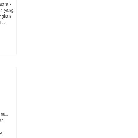
agraf-
an yang
angkan
t …
mat.
an
a
ar