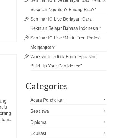
Seminar IG Live Berlayar “Jadi Penulis
Sekalian Ngonten? Emang Bisa?”
Seminar IG Live Berlayar “Cara
Kekinian Belajar Bahasa Indonesia!”
Seminar IG Live “MUA: Tren Profesi
Menjanjikan”
Workshop Dididik Public Speaking:
Build Up Your Confidence”
Categories
Acara Pendidikan
yang
hulu
Beasiswa
 orang
ertama
Diploma
Edukasi