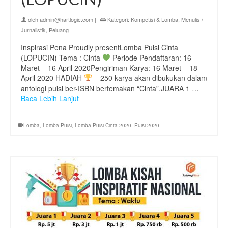
oleh
admin@hartlogic.com
|
Kategori:
Kompetisi & Lomba
,
Menulis /
Jurnalistik
,
Peluang
|
Inspirasi Pena Proudly presentLomba Puisi Cinta
(LOPUCIN) Tema : Cinta
Periode Pendaftaran: 16
Maret – 16 April 2020Pengiriman Karya: 16 Maret – 18
April 2020 HADIAH
– 250 karya akan dibukukan dalam
antologi puisi ber-ISBN bertemakan “Cinta”.JUARA 1 …
Baca Lebih Lanjut
Lomba
,
Lomba Puisi
,
Lomba Puisi Cinta 2020
,
Puisi 2020