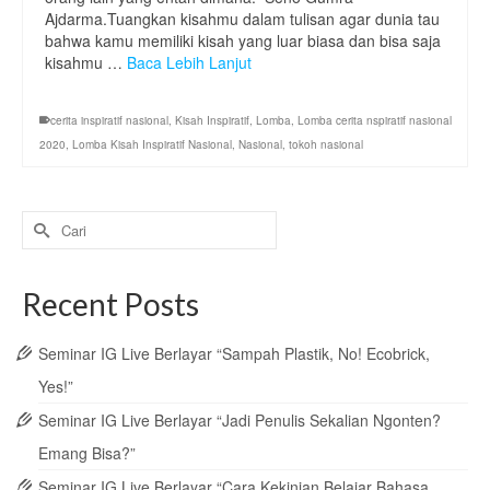
Ajdarma.⁣Tuangkan kisahmu dalam tulisan agar dunia tau
bahwa kamu memiliki kisah yang luar biasa dan bisa saja
kisahmu …
Baca Lebih Lanjut
cerita inspiratif nasional
,
Kisah Inspiratif
,
Lomba
,
Lomba cerita nspiratif nasional
2020
,
Lomba Kisah Inspiratif Nasional
,
Nasional
,
tokoh nasional
Search
for:
Recent Posts
Seminar IG Live Berlayar “Sampah Plastik, No! Ecobrick,
Yes!”
Seminar IG Live Berlayar “Jadi Penulis Sekalian Ngonten?
Emang Bisa?”
Seminar IG Live Berlayar “Cara Kekinian Belajar Bahasa