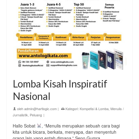
Lomba Kisah Inspiratif
Nasional
oleh
admin@hartlogic.com
|
Kategori:
Kompetisi & Lomba
,
Menulis /
Jurnalistik
,
Peluang
|
Hallo Sobat
, ⁣“Menulis merupakan sebuah cara bagi
kita untuk bicara, berkata, menyapa, dan menyentuh
orang lain yang entah dimana.” Seno Gumra