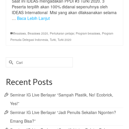
Saat ini IDEAS mengadakan PPDI #3 Turki 2020.⁣ 3
Peserta terpilih akan 100% didanai sepenuhnya oleh
IDEAS International ⁣ Misi yang akan dilaksanakan selama
…
Baca Lebih Lanjut
Beasiswa
,
Beasiswa 2020
,
Pertukaran pelajar
,
Program beasiswa
,
Program
Pemuda Delegasi Indonesia
,
Turki
,
Turki 2020
Search
for:
Recent Posts
Seminar IG Live Berlayar “Sampah Plastik, No! Ecobrick,
Yes!”
Seminar IG Live Berlayar “Jadi Penulis Sekalian Ngonten?
Emang Bisa?”