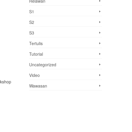
Relawan
S1
S2
S3
Tertulis
Tutorial
Uncategorized
Video
rkshop
Wawasan