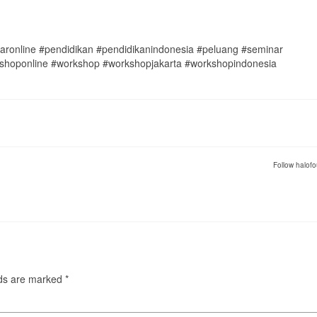
ajaronline #pendidikan #pendidikanindonesia #peluang #seminar
kshoponline #workshop #workshopjakarta #workshopindonesia
Follow halofo
lds are marked
*