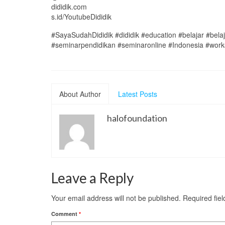
dididik.com
s.id/YoutubeDididik
#SayaSudahDididik #dididik #education #belajar #bel
#seminarpendidikan #seminaronline #Indonesia #wor
About Author
Latest Posts
halofoundation
Leave a Reply
Your email address will not be published.
Required fie
Comment
*