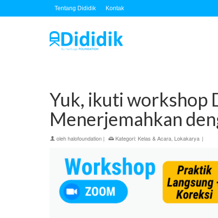
Tentang Dididik
Kontak
Yuk, ikuti workshop D
Menerjemahkan deng
oleh
halofoundation
|
Kategori:
Kelas & Acara
,
Lokakarya
|