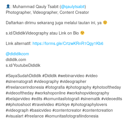
: Muhammad Qauly Tsabit (
@qaulytsabit
)
Photographer, Videographer, Content Creator
Daftarkan dirimu sekarang juga melalui tautan ini, ya
s.id/DididikVideography atau Link on Bio
Link alternatif:
https://forms.gle/CrtzwKRnR1Qgy1Kb6
@dididikcom
dididik.com
s.id/YoutubeDididik
#SayaSudahDididik #Dididik #webinarvideo #video
#sinematografi #videography #videographer
#freelancerindonesia #fotografia #photography #photooftheday
#videooftheday #workshoponline #workshopvideography
#belajarvideo #edits #komunitasfotografi #sinematik #videoedits
##photoshoot #travelvideo #türkiye #photographylovers
#videograph #basicvideo #contentcreator #contentcreation
#visualart #freelance #komunitasfotografiindonesia