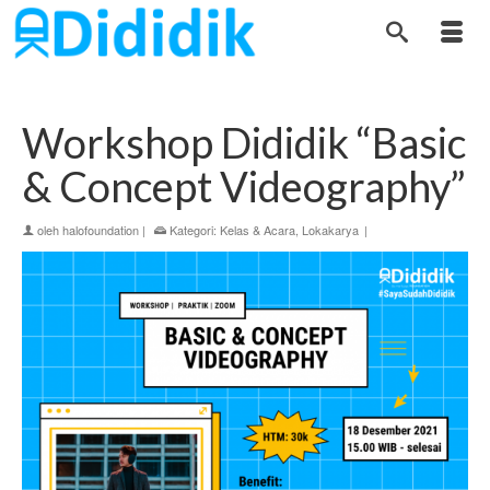
Workshop Dididik “Basic
& Concept Videography”
oleh
halofoundation
|
Kategori:
Kelas & Acara
,
Lokakarya
|