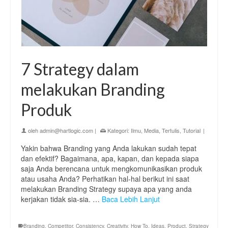
7 Strategy dalam
melakukan Branding
Produk
oleh
admin@hartlogic.com
|
Kategori:
Ilmu
,
Media
,
Tertulis
,
Tutorial
|
Yakin bahwa Branding yang Anda lakukan sudah tepat
dan efektif? Bagaimana, apa, kapan, dan kepada siapa
saja Anda berencana untuk mengkomunikasikan produk
atau usaha Anda? Perhatikan hal-hal berikut ini saat
melakukan Branding Strategy supaya apa yang anda
kerjakan tidak sia-sia. …
Baca Lebih Lanjut
Branding
,
Competitor
,
Consistency
,
Creativity
,
How To
,
Ideas
,
Product
,
Strategy