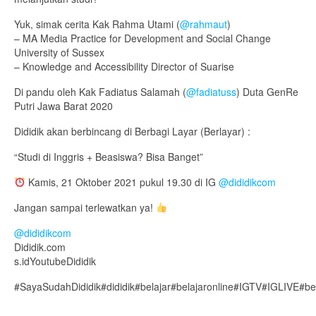
Yuk, simak cerita Kak Rahma Utami (
@rahmaut
)
– MA Media Practice for Development and Social Change
University of Sussex
– Knowledge and Accessibility Director of Suarise
Di pandu oleh Kak Fadiatus Salamah (
@fadiatuss
) Duta GenRe
Putri Jawa Barat 2020
Dididik akan berbincang di Berbagi Layar (Berlayar) :
“Studi di Inggris + Beasiswa? Bisa Banget”
Kamis, 21 Oktober 2021 pukul 19.30 di IG
@dididikcom
Jangan sampai terlewatkan ya!
@dididikcom
Dididik.com
s.idYoutubeDididik
#SayaSudahDididik#dididik#belajar#belajaronline#IGTV#IGLIVE#b