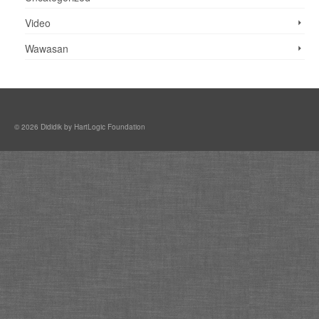
Video
Wawasan
© 2026 Dididik by HartLogic Foundation