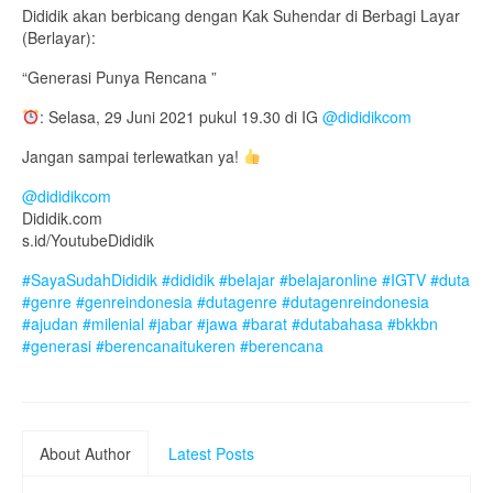
Dididik akan berbicang dengan Kak Suhendar di Berbagi Layar
(Berlayar):
“Generasi Punya Rencana ”
: Selasa, 29 Juni 2021 pukul 19.30 di IG
@dididikcom
Jangan sampai terlewatkan ya!
@dididikcom
Dididik.com
s.id/YoutubeDididik
#SayaSudahDididik
#dididik
#belajar
#belajaronline
#IGTV
#duta
#genre
#genreindonesia
#dutagenre
#dutagenreindonesia
#ajudan
#milenial
#jabar
#jawa
#barat
#dutabahasa
#bkkbn
#generasi
#berencanaitukeren
#berencana
About Author
Latest Posts