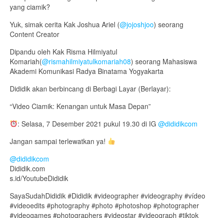
yang ciamik?
Yuk, simak cerita Kak Joshua Ariel (
@jojoshjoo
) seorang
Content Creator
Dipandu oleh Kak Risma Hilmiyatul
Komariah(
@rismahilmiyatulkomariah08
) seorang Mahasiswa
Akademi Komunikasi Radya Binatama Yogyakarta
Dididik akan berbincang di Berbagi Layar (Berlayar):
“Video Ciamik: Kenangan untuk Masa Depan”
: Selasa, 7 Desember 2021 pukul 19.30 di IG
@dididikcom
Jangan sampai terlewatkan ya!
@dididikcom
Dididik.com
s.id/YoutubeDididik
SayaSudahDididik #Dididik #videographer #videography #vídeo
#videoedits #photography #photo #photoshop #photographer
#videogames #photographers #videostar #videograph #tiktok