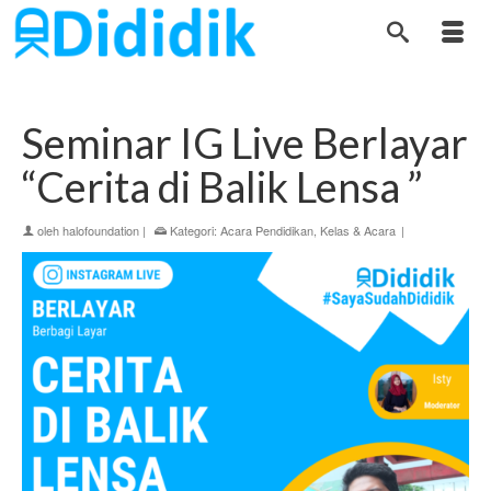
Seminar IG Live Berlayar
“Cerita di Balik Lensa ”
oleh
halofoundation
|
Kategori:
Acara Pendidikan
,
Kelas & Acara
|