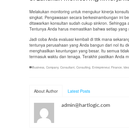
Melakukan monitoring untuk mengukur kinerja kons
ult
singkat.
Pengawasan secara berkesinambungan ini be
ditawarkan konsultan sudah cukup sinkron.
Sehingga
Tentunya Anda harus memastikan bahwa setiap yang m
Jadi coba Anda evaluasi kembali di titik mana sekar
tentunya perusahaan yang Anda bangun dari nol itu 
menghasilkan keuntungan yang besar. Itu semua tidak 
termasuk waktu dan tenaga. Terakhir pastikan Anda 
Business
,
Company
,
Consultant
,
Consulting
,
Entrepreneur
,
Finance
,
Ide
About Author
Latest Posts
admin@hartlogic.com