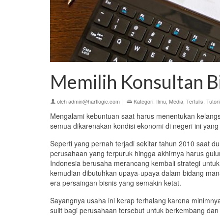
Memilih Konsultan Bi
oleh
admin@hartlogic.com
|
Kategori:
Ilmu
,
Media
,
Tertulis
,
Tutori
Mengalami kebuntuan saat harus menentukan kelang
semua dikarenakan kondisi ekonomi di negeri ini yang ti
Seperti yang pernah terjadi sekitar tahun
2010
saat
du
perusahaan
yang
te
rpuruk hingga
akhirnya
harus gulu
Indonesia berusaha merancang kem
bali strategi untu
kemudian
dibutuhkan upaya-upaya da
lam bidang man
era persaingan bisnis yang
semakin
ketat.
Sayangnya usaha ini kerap terhalang karena minimny
sulit bagi perusahaan tersebut
untuk b
erkembang dan m