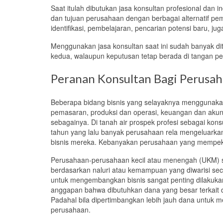
Saat itulah
dibutukan jasa konsultan profesional dan
dan tujuan perusahaan dengan berbagai alternatif p
identifikasi, pembelajaran, pencarian potensi baru, j
Menggunakan jasa konsultan saat ini
sudah
banyak di
kedua,
walaupun keputusan tetap berada di tanga
n p
Peranan Konsultan Bagi Perusa
Beberapa bidang bisnis yang selayaknya menggunaka
pemasaran, produksi dan operasi, keuangan dan akunt
sebagainya. Di tanah air prospek profesi sebagai kons
tahun yang lalu banyak perusahaan rela mengeluark
bisnis mereka.
Kebanyakan perusahaan yang mempeke
Perusahaan-perusahaan kecil atau menengah (UKM) s
berdasarkan naluri atau kemampuan yang diwarisi sec
untuk mengembangkan bisnis sangat penting dilakuka
anggapan bahwa dibutuhkan
dana
yang besar terkait
Padahal bila dipertimbangkan lebih jauh
dana
untuk me
perusahaan.