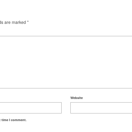
lds are marked
*
Website
t time I comment.