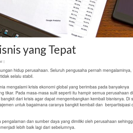
snis yang Tepat
al
|
sungan hidup perusahaan.
Seluruh
pengusaha pernah mengalaminya, i
dak selalu stabil.
nia mengalami krisis
ekonomi global yang berimbas
pada
banyak
nya
ng tikar
.
Pada masa-masa sulit
seperti itu
hampir semua
perusahaan d
k bangkit
dari krisis agar dapat mengembangkan kembali bisnisnya.
Di s
ajemen untuk bagaimana caranya
bangkit kembali
dan berpartisipasi
d
a
pengalaman dan
sumber daya yang dimiliki oleh perusahaan sehing
enjadi lebih baik lagi dari sebelumnya
.