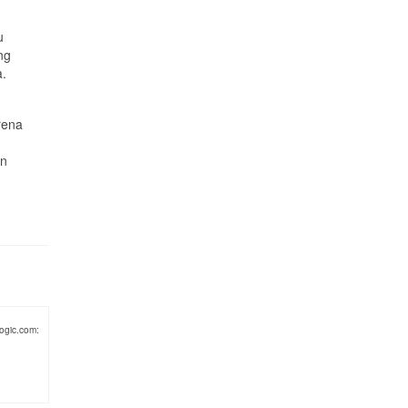
u
ng
a.
rena
an
ogic.com: