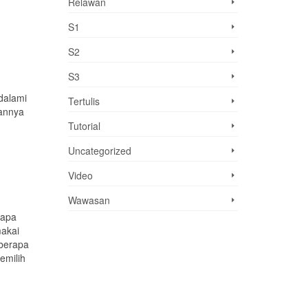
Relawan
S1
S2
S3
dalami
Tertulis
annya
Tutorial
Uncategorized
Video
Wawasan
iapa
akai
 berapa
emilih