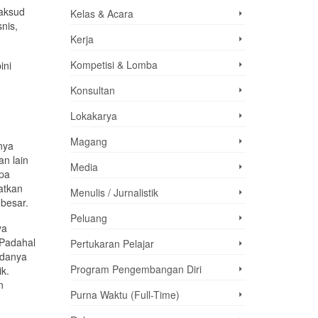
maksud
Kelas & Acara
nis,
Kerja
Kompetisi & Lomba
ini
Konsultan
Lokakarya
Magang
nya
an
lain
Media
apa
atkan
Menulis / Jurnalistik
besar.
Peluang
ya
Padahal
Pertukaran Pelajar
adanya
Program Pengembangan Diri
k.
n
Purna Waktu (Full-Time)