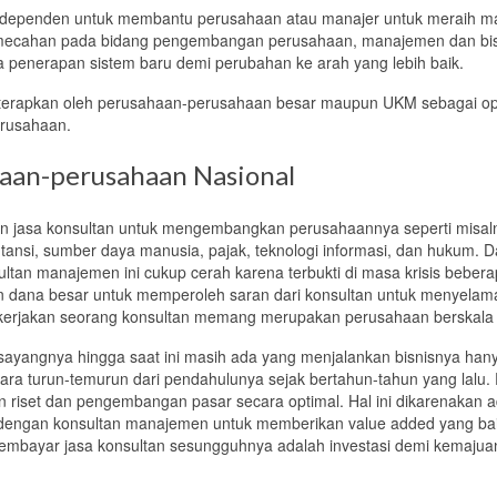
 independen untuk membantu perusahaan atau manajer untuk meraih 
emecahan pada bidang
pengembangan perusahaan,
manajemen dan bis
uga penerapan sistem baru demi perubahan ke arah yang lebih baik.
terapkan oleh perusahaan-perusahaan
besar maupun UKM sebagai op
erusahaan.
haan-perusahaan Nasional
n jasa konsultan untuk mengembangkan perusahaannya seperti misal
ansi, sumber daya manusia, pajak, teknologi informasi, dan hukum.
D
ultan manajemen ini cukup cerah karena terbukti di masa krisis beber
an
dana
besar untuk memperoleh saran dari konsultan untuk menyelam
rjakan seorang konsultan memang merupakan perusahaan berskala 
ayangnya hingga saat ini masih ada yang menjalankan bisnisnya han
ara turun-temurun dari pendahulunya sejak bertahun-tahun yang lalu.
n riset dan pengembangan pasar secara optimal.
Hal ini dikarenakan 
 dengan
konsultan manajemen untuk memberikan
value added
yang bai
mbayar jasa konsultan sesungguhnya adalah investasi demi kemajua