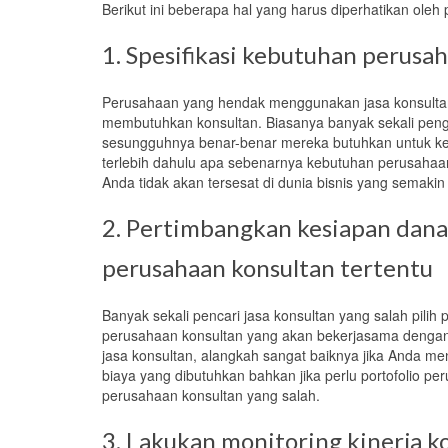
Berikut ini b
eberapa hal yang harus diperhatikan oleh
1. Spesifikasi kebutuhan perusa
Perusahaan yang hendak menggunakan jasa konsultan
membutuhkan konsultan.
Biasanya banyak sekali pen
sesungguhnya benar-benar mereka butuhkan untuk ke
terlebih dahulu
apa
sebenarnya kebutuhan perusahaan
Anda tidak
akan
tersesat di dunia bisnis yang semakin
2. Pertimbangkan kesiapan
dana
perusahaan konsultan tertentu
Banyak sekali pencari jasa konsultan yang salah pilih
perusahaan konsultan yang
akan
bekerjasama dengan
jasa konsultan, alangkah sangat baiknya jika Anda me
biaya yang dibutuhkan bahkan jika perlu portofolio pe
perusahaan konsultan yang salah.
3. Lakukan monitoring kinerja k