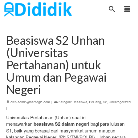
Beasiswa S2 Unhan
(Universitas
Pertahanan) untuk
Umum dan Pegawai
Negeri
oleh
admin@hartlogic.com
|
Kategori:
Beasiswa
,
Peluang
,
S2
,
Uncategorized
|
Universitas Pertahanan (Unhan) saat ini
menawarkan
beasiswa S2 dalam negeri
bagi para lulusan
S1, baik yang berasal dari masyarakat umum maupun
kalangan Pegawai Negeri (PNS/TNI/POLRI). Unhan secara